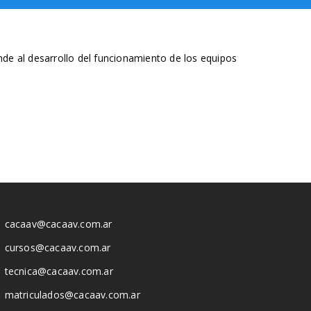
nde al desarrollo del funcionamiento de los equipos
cacaav@cacaav.com.ar
cursos@cacaav.com.ar
tecnica@cacaav.com.ar
matriculados@cacaav.com.ar