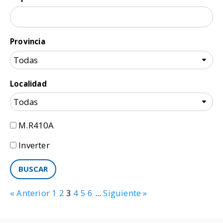
Provincia
Localidad
M.R410A
Inverter
« Anterior
1
2
3
4
5
6
...
Siguiente »