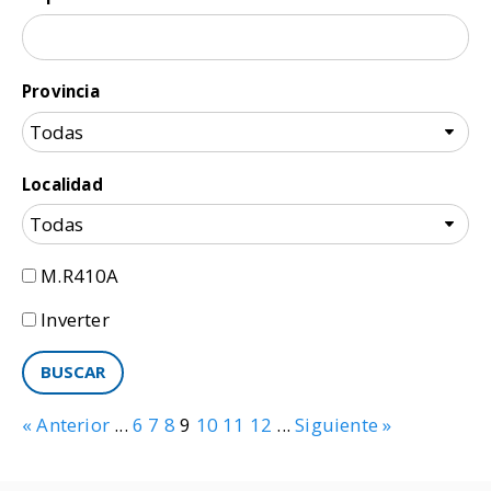
Provincia
Localidad
M.R410A
Inverter
« Anterior
...
6
7
8
9
10
11
12
...
Siguiente »